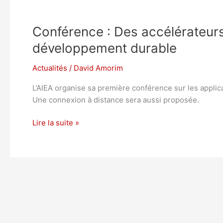
Conférence : Des accélérateurs 
développement durable
Actualités
/
David Amorim
L’AIEA organise sa première conférence sur les applica
Une connexion à distance sera aussi proposée.
Conférence
Lire la suite »
:
Des
accélérateurs
de
particules
pour
la
recherche