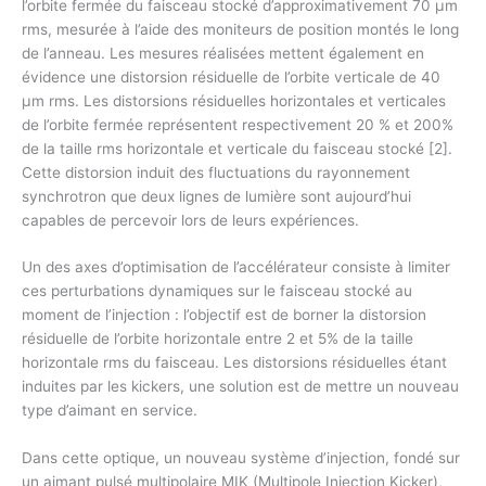
l’orbite fermée du faisceau stocké d’approximativement 70 μm
rms, mesurée à l’aide des moniteurs de position montés le long
de l’anneau. Les mesures réalisées mettent également en
évidence une distorsion résiduelle de l’orbite verticale de 40
μm rms. Les distorsions résiduelles horizontales et verticales
de l’orbite fermée représentent respectivement 20 % et 200%
de la taille rms horizontale et verticale du faisceau stocké [2].
Cette distorsion induit des fluctuations du rayonnement
synchrotron que deux lignes de lumière sont aujourd’hui
capables de percevoir lors de leurs expériences.
Un des axes d’optimisation de l’accélérateur consiste à limiter
ces perturbations dynamiques sur le faisceau stocké au
moment de l’injection : l’objectif est de borner la distorsion
résiduelle de l’orbite horizontale entre 2 et 5% de la taille
horizontale rms du faisceau. Les distorsions résiduelles étant
induites par les kickers, une solution est de mettre un nouveau
type d’aimant en service.
Dans cette optique, un nouveau système d’injection, fondé sur
un aimant pulsé multipolaire MIK (Multipole Injection Kicker),