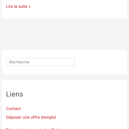
Journées
Lire la suite »
de
Rencontres
Jeunes
Chercheur·es
2025
Rechercher
Liens
Contact
Déposer une offre d’emploi